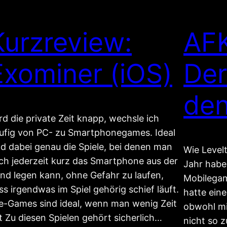
Kurzreview:
AFK
Exominer (iOS)
Der
den
rd die private Zeit knapp, wechsle ich
ufig von PC- zu Smartphonegames. Ideal
nd dabei genau die Spiele, bei denen man
Wie Level
ch jederzeit kurz das Smartphone aus der
Jahr habe
nd legen kann, ohne Gefahr zu laufen,
Mobilegam
ss irgendwas im Spiel gehörig schief läuft.
hatte ein
le-Games sind ideal, wenn man wenig Zeit
obwohl mi
t Zu diesen Spielen gehört sicherlich…
nicht so z