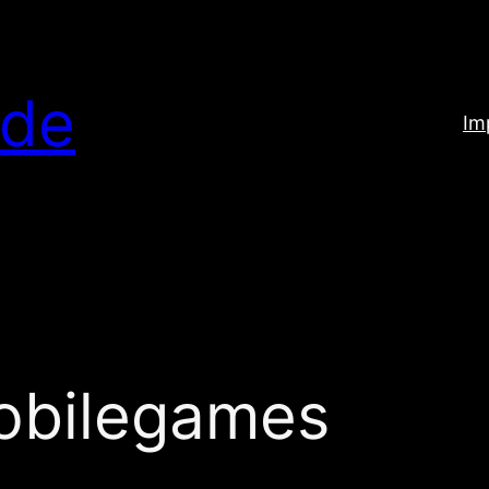
.de
Im
obilegames