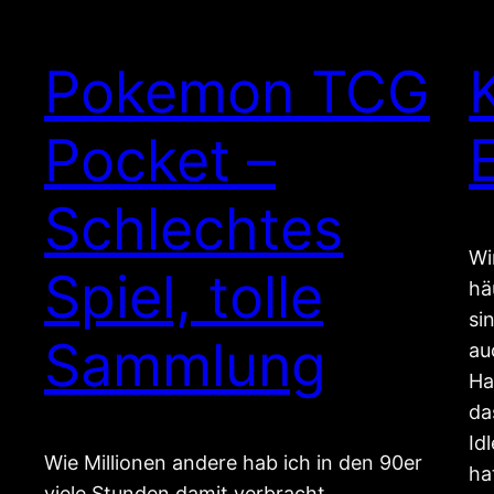
Pokemon TCG
Pocket –
Schlechtes
Wi
Spiel, tolle
hä
si
Sammlung
au
Ha
da
Id
Wie Millionen andere hab ich in den 90er
ha
viele Stunden damit verbracht,