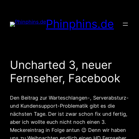
Zum
Inhalt
Phinphins.de
springen
Uncharted 3, neuer
Fernseher, Facebook
Den Beitrag zur Warteschlangen-, Serverabsturz-
und Kundensupport-Problematik gibt es die
nächsten Tage. Der ist zwar schon fix und fertig,
aber ich wollte euch nicht noch einen 3.
Meckereintrag in Folge antun 😉 Denn wir haben
uns zu Weihnachten endlich einen HD Fernseher