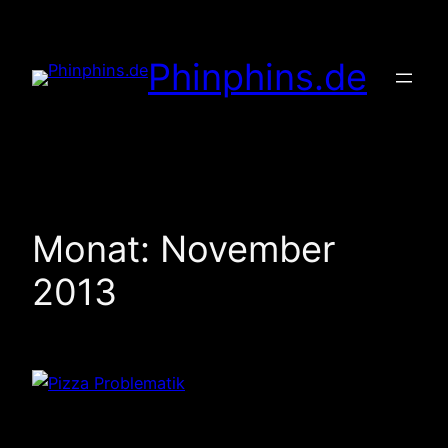
Zum
Inhalt
Phinphins.de
springen
Monat:
November
2013