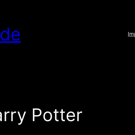
.de
Im
rry Potter