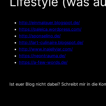
Lifestyle (was a
http://einmalquer.blogspot.de/
https://paleica.wordpress.com/
http://sponselino.de/
http://lart-culinaire.blogspot.de/
http://www.inajellyjar.com/
https://neontrauma.de/
https://a-few-words.de/
Ist euer Blog nicht dabei? Schreibt mir in die K