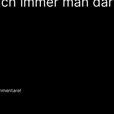
uch immer man dar
ommentare!