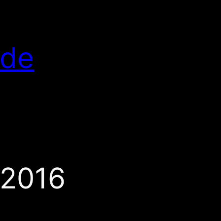
.de
l 2016