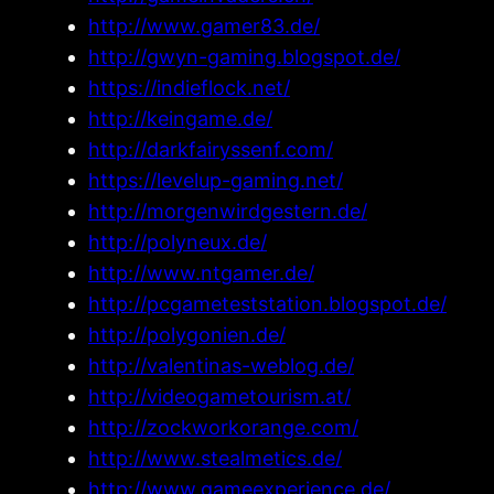
http://www.gamer83.de/
http://gwyn-gaming.blogspot.de/
https://indieflock.net/
http://keingame.de/
http://darkfairyssenf.com/
https://levelup-gaming.net/
http://morgenwirdgestern.de/
http://polyneux.de/
http://www.ntgamer.de/
http://pcgameteststation.blogspot.de/
http://polygonien.de/
http://valentinas-weblog.de/
http://videogametourism.at/
http://zockworkorange.com/
http://www.stealmetics.de/
http://www.gameexperience.de/