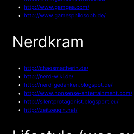
http://www.gamgea.com/
http://www.gamesphilosoph.de/
Nerdkram
http://chaosmacherin.de/
http://nerd-wiki.de/
http://nerd-gedanken.blogspot.de/
http://www.nonsense-entertainment.com/
http://silentprotagonist.blogsport.eu/
http://zeitzeugin.net/