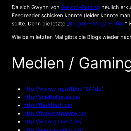
Da sich Gwynn von
Gwynn-Gaming
neulich erku
Feedreader schicken konnte (leider konnte man di
sollte. Denn die letzte „
Blogroll – Mega Edition
“ 
Wie beim letzten Mal gibts die Blogs wieder na
Medien / Gamin
http://www.omgwtfbbq1337.de/
http://spielkultur.ea.de/
http://flashbash.de/
http://frau-margarete.de/
http://www.game-2.de/
http://gameinvaders.ch/