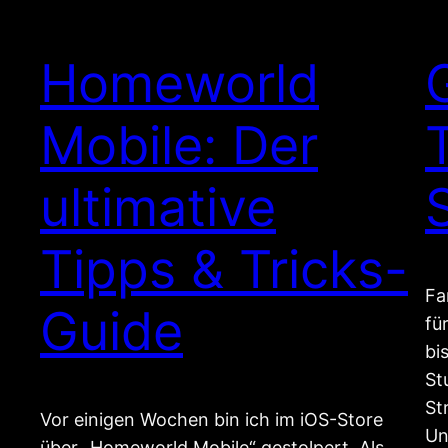
Homeworld
Mobile: Der
ultimative
Tipps & Tricks-
Fa
Guide
fü
bi
St
St
Vor einigen Wochen bin ich im iOS-Store
Un
über „Homeworld Mobile“ gestolpert. Als