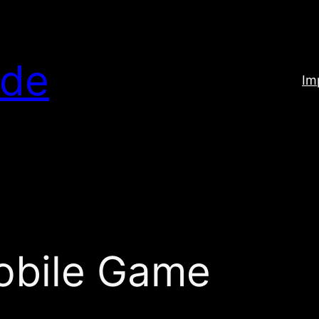
.de
Im
obile Game