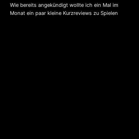
Wie bereits angekündigt wollte ich ein Mal im
Monat ein paar kleine Kurzreviews zu Spielen
(oder auch Filmen / Serien) schreiben, die ich im
Laufe des Monats gespielt habe. Da gibts zwar
keine tiefgründigen Wertungen, aber immerhin
ein paar Gedanken oder erste Eindrücke zu
größeren Titel. Mario Kart WiiU Angefangen mit
Mario Kart, was für…
5. Februar 2015
Phinphins.de
Stolz präsentiert von
WordPress