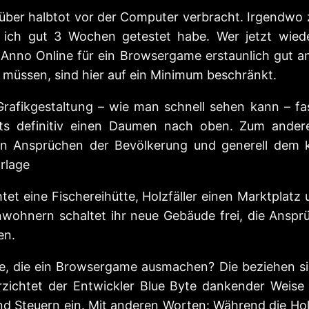
 über halbtot vor der Computer verbracht. Irgendwo
s ich gut 3 Wochen getestet habe. Wer jetzt wi
nno Online für ein Browsergame erstaunlich gut an 
en müssen, sind hier auf ein Minimum beschränkt.
rafikgestaltung – wie man schnell sehen kann – fas
bts definitiv einen Daumen nach oben. Zum andere
 den Ansprüchen der Bevölkerung und generell dem
rlage
chtet eine Fischereihütte, Holzfäller einen Marktpl
nwohnern schaltet ihr neue Gebäude frei, die Anspr
hen.
e, die ein Browsergame ausmachen? Die beziehen sic
verzichtet der Entwickler Blue Byte dankender Weis
und Steuern ein. Mit anderen Worten: Während die 