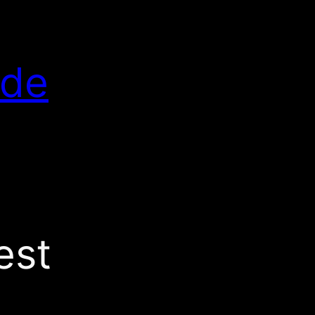
.de
est