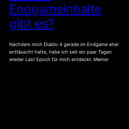
Endgameinhalte
gibt es?
Nachdem mich Diablo 4 gerade im Endgame eher
enttäuscht hatte, habe ich seit ein paar Tagen
wieder Last Epoch für mich entdeckt. Meiner
Meinung nach ist gerade das Endgame in Last
Epoch wesentlich cooler als bei der Konkurrenz
von Blizzard. Also dachte ich mir, dass ich euch
einen kleineren Überblick über das Endgame von
Last…
4. Dezember 2023