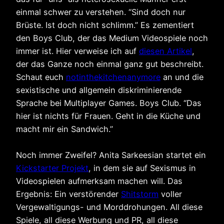
einmal schwer zu verstehen. “Sind doch nur
Brüste. Ist doch nicht schlimm.” Es zementiert
den Boys Club, der das Medium Videospiele noch
immer ist. Hier verweise ich auf
diesen Artikel
,
der das Ganze noch einmal ganz gut beschreibt.
Schaut euch
notinthekitchenanymore
an und die
sexistische und allgemein diskriminierende
Sprache bei Multiplayer Games. Boys Club. “Das
hier ist nichts für Frauen. Geht in die Küche und
macht mir ein Sandwich.”
Noch immer Zweifel? Anita Sarkeesian startet ein
Kickstarter Projekt
, in dem sie auf Sexismus in
Videospielen aufmerksam machen will. Das
Ergebnis: Ein verstörender
Shitstorm
voller
Vergewaltigungs- und Morddrohungen. All diese
Spiele, all diese Werbung und PR, all diese