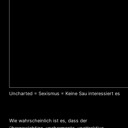
Uncharted = Sexismus = Keine Sau interessiert es
Wie wahrscheinlich ist es, dass der
übergewichtige, uncharmante, unattraktive