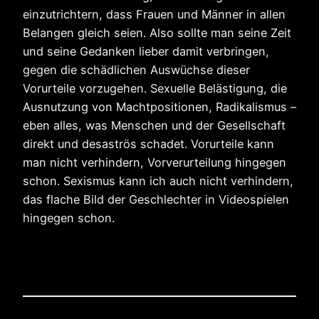
einzutrichtern, dass Frauen und Männer in allen
Belangen gleich seien. Also sollte man seine Zeit
und seine Gedanken lieber damit verbringen,
gegen die schädlichen Auswüchse dieser
Vorurteile vorzugehen. Sexuelle Belästigung, die
Ausnutzung von Machtpositionen, Radikalismus –
eben alles, was Menschen und der Gesellschaft
direkt und desaströs schadet. Vorurteile kann
man nicht verhindern, Vorverurteilung hingegen
schon. Sexismus kann ich auch nicht verhindern,
das flache Bild der Geschlechter in Videospielen
hingegen schon.