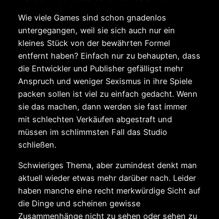
Wie viele Games sind schon gnadenlos
untergegangen, weil sie sich auch nur ein
kleines Stück von der bewährten Formel
entfernt haben? Einfach nur zu behaupten, dass
die Entwickler und Publisher gefälligst mehr
Anspruch und weniger Sexismus in ihre Spiele
packen sollen ist viel zu einfach gedacht. Wenn
sie das machen, dann werden sie fast immer
mit schlechten Verkäufen abgestraft und
müssen im schlimmsten Fall das Studio
schließen.
Schwieriges Thema, aber zumindest denkt man
aktuell wieder etwas mehr darüber nach. Leider
haben manche eine recht merkwürdige Sicht auf
die Dinge und scheinen gewisse
Zusammenhänge nicht zu sehen oder sehen zu