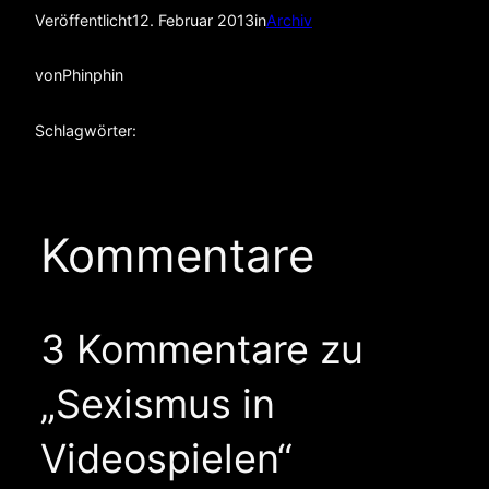
Veröffentlicht
12. Februar 2013
in
Archiv
von
Phinphin
Schlagwörter:
Kommentare
3 Kommentare zu
„Sexismus in
Videospielen“