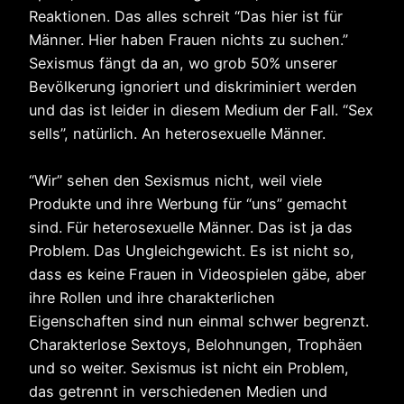
Reaktionen. Das alles schreit “Das hier ist für
Männer. Hier haben Frauen nichts zu suchen.”
Sexismus fängt da an, wo grob 50% unserer
Bevölkerung ignoriert und diskriminiert werden
und das ist leider in diesem Medium der Fall. “Sex
sells”, natürlich. An heterosexuelle Männer.
“Wir” sehen den Sexismus nicht, weil viele
Produkte und ihre Werbung für “uns” gemacht
sind. Für heterosexuelle Männer. Das ist ja das
Problem. Das Ungleichgewicht. Es ist nicht so,
dass es keine Frauen in Videospielen gäbe, aber
ihre Rollen und ihre charakterlichen
Eigenschaften sind nun einmal schwer begrenzt.
Charakterlose Sextoys, Belohnungen, Trophäen
und so weiter. Sexismus ist nicht ein Problem,
das getrennt in verschiedenen Medien und