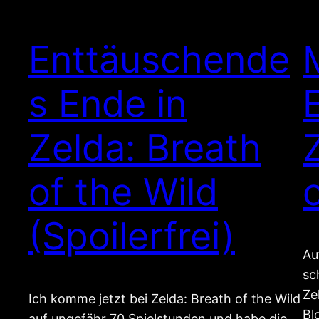
Enttäuschende
s Ende in
Zelda: Breath
of the Wild
(Spoilerfrei)
Au
sc
Ze
Ich komme jetzt bei Zelda: Breath of the Wild
Bl
auf ungefähr 70 Spielstunden und habe die