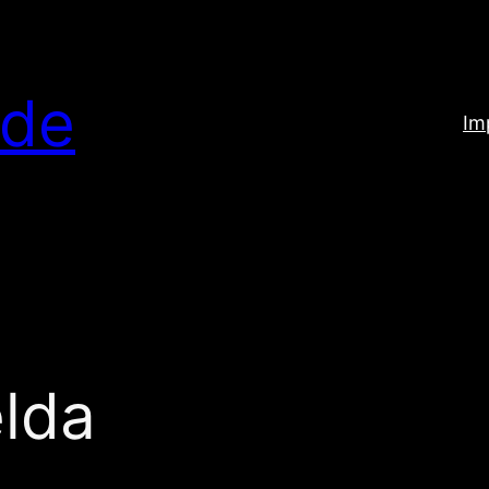
.de
Im
lda