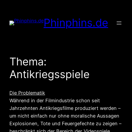
Zum
Inhalt
Phinphins.de
springen
Thema:
Antikriegsspiele
Die Problematik
Während in der Filmindustrie schon seit
Jahrzehnten Antikriegsfilme produziert werden –
um nicht einfach nur ohne moralische Aussagen
Explosionen, Tote und Feuergefechte zu zeigen –
beschränkt sich der Bereich der Videospiele