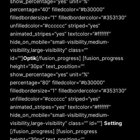
show_percentage=“yes“ unit=“%“
percentage=“40″ filledcolor=“#b30000″
filledbordersize=“1″ filledbordercolor=“#353130″
unfilledcolor=“#cccccc“ striped=“yes“
animated_stripes=“yes“ textcolor=“#ffffff“
hide_on_mobile=“small-visibility,medium-
visibility,large-visibility“ class=““
id=““]
Optik
[/fusion_progress] [fusion_progress
height=“30px“ text_position=““
show_percentage=“yes“ unit=“%“
percentage=“80″ filledcolor=“#b30000″
filledbordersize=“1″ filledbordercolor=“#353130″
unfilledcolor=“#cccccc“ striped=“yes“
animated_stripes=“yes“ textcolor=“#ffffff“
hide_on_mobile=“small-visibility,medium-
visibility,large-visibility“ class=““ id=““]
Setting
[/fusion_progress] [fusion_progress
height=“30px“ text_position=““