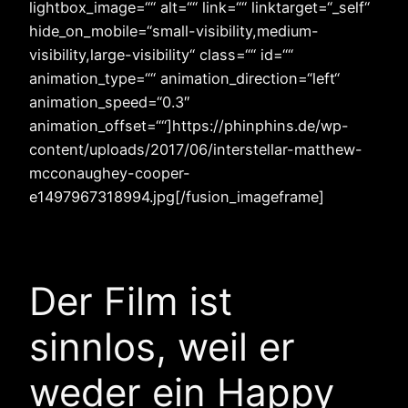
lightbox_image=““ alt=““ link=““ linktarget=“_self“
hide_on_mobile=“small-visibility,medium-
visibility,large-visibility“ class=““ id=““
animation_type=““ animation_direction=“left“
animation_speed=“0.3″
animation_offset=““]https://phinphins.de/wp-
content/uploads/2017/06/interstellar-matthew-
mcconaughey-cooper-
e1497967318994.jpg[/fusion_imageframe]
Der Film ist
sinnlos, weil er
weder ein Happy