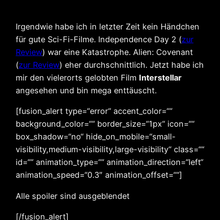
Irgendwie habe ich in letzter Zeit kein Händchen
für gute Sci-Fi-Filme. Independence Day 2 (
zur
Review
) war eine Katastrophe. Alien: Covenant
(
zur Review
) eher durchschnittlich. Jetzt habe ich
mir den vielerorts gelobten Film
Interstellar
angesehen und bin mega enttäuscht.
[fusion_alert type=“error“ accent_color=““
background_color=““ border_size=“1px“ icon=““
box_shadow=“no“ hide_on_mobile=“small-
visibility,medium-visibility,large-visibility“ class=““
id=““ animation_type=““ animation_direction=“left“
animation_speed=“0.3″ animation_offset=““]
Alle spoiler sind ausgeblendet
[/fusion_alert]