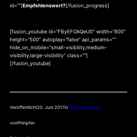
id=““]
Empfehlenswert?
[/fusion_progress]
[fusion_youtube id=“FByEFOAQeU0″ width=“800″
height=“500″ autoplay=“false“ api_params=““
hide_on_mobile=“small-visibility,medium-
visibility,large-visibility“ class=““]
[/fusion_youtube]
Veröffentlicht
20. Juni 2017
in
Film & Fernsehen
von
Phinphin