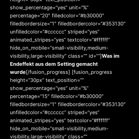
show_percentage=“yes“ unit=“%“
percentage=“20″ filledcolor=“#b30000″
filledbordersize=“1″ filledbordercolor=“#353130″
unfilledcolor=“#cccccc“ striped=“yes“
animated_stripes=“yes“ textcolor=“#ffffff“
hide_on_mobile=“small-visibility,medium-
visibility,large-visibility“ class=““ id=““]
Was im
Endeffekt aus dem Setting gemacht
wurde
[/fusion_progress] [fusion_progress
height=“30px“ text_position=““
show_percentage=“yes“ unit=“%“
percentage=“15″ filledcolor=“#b30000″
filledbordersize=“1″ filledbordercolor=“#353130″
unfilledcolor=“#cccccc“ striped=“yes“
animated_stripes=“yes“ textcolor=“#ffffff“
hide_on_mobile=“small-visibility,medium-
visibility,large-visibility“ class=““