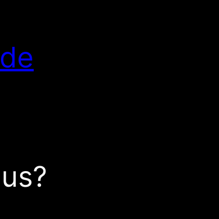
.de
aus?