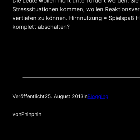
Die Leute wollen nicht unterfordert werden. Sie 
Stresssituationen kommen, wollen Reaktionsve
vertiefen zu können. Hirnnutzung = Spielspaß Ha
komplett abschalten?
Veröffentlicht
25. August 2013
in
Blogging
von
Phinphin