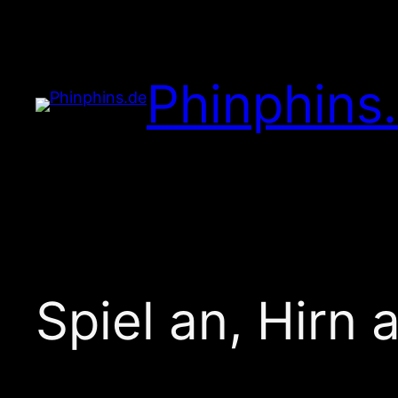
Zum
Inhalt
springen
Phinphins
Spiel an, Hirn 