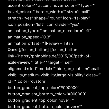
accent_color=““ accent_hover_color=““ type=““
bevel_color=““ border_width=““ size=“small“
stretch=“yes“ shape=“round“ icon=“fa-play“
icon_position=“left“ icon_divider=“yes“
animation_type=““ animation_direction=“left“
animation_speed=“0.3″
animation_offset=““]Review – Titan
Quest[/fusion_button] [fusion_button
link=“https://phinphins.de/2015/08/path-of-
exile-review/“ title=““ target=“_self“
alignment=“left“ modal=““ hide_on_mobile=“small-
visibility,medium-visibility,large-visibility“ class=““
id=““ color=“custom“
button_gradient_top_color=“#000000″
button_gradient_bottom_color=“#000000″
button_gradient_top_color_hover=““
button_gradient_bottom_color_hover=““