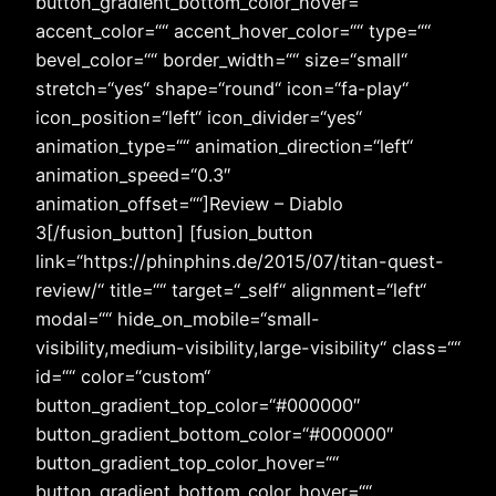
button_gradient_bottom_color_hover=““
accent_color=““ accent_hover_color=““ type=““
bevel_color=““ border_width=““ size=“small“
stretch=“yes“ shape=“round“ icon=“fa-play“
icon_position=“left“ icon_divider=“yes“
animation_type=““ animation_direction=“left“
animation_speed=“0.3″
animation_offset=““]Review – Diablo
3[/fusion_button] [fusion_button
link=“https://phinphins.de/2015/07/titan-quest-
review/“ title=““ target=“_self“ alignment=“left“
modal=““ hide_on_mobile=“small-
visibility,medium-visibility,large-visibility“ class=““
id=““ color=“custom“
button_gradient_top_color=“#000000″
button_gradient_bottom_color=“#000000″
button_gradient_top_color_hover=““
button_gradient_bottom_color_hover=““