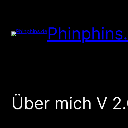
Zum
Inhalt
springen
Phinphins
Über mich V 2